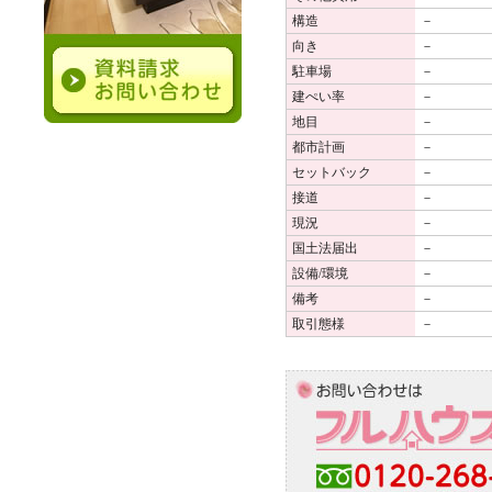
構造
－
向き
－
駐車場
－
建ぺい率
－
地目
－
都市計画
－
セットバック
－
接道
－
現況
－
国土法届出
－
設備/環境
－
備考
－
取引態様
－