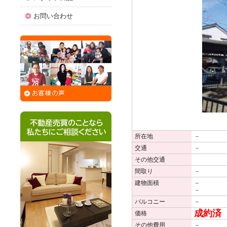
お問い合わせ
所在地
－
交通
－
その他交通
間取り
－
建物面積
－
－
バルコニー
－
成約済
価格
その他費用
－