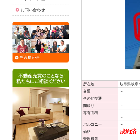
お問い合わせ
所在地
岐阜県岐阜
交通
－
その他交通
間取り
－
専有面積
－
－
バルコニー
－
成約済
価格
管理費等
－