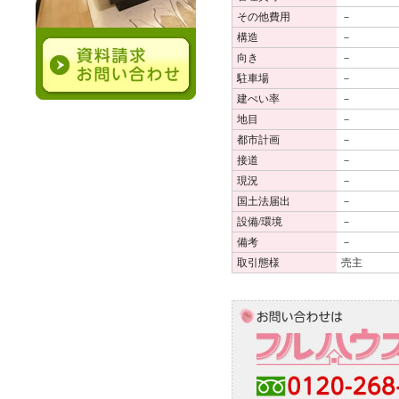
その他費用
－
構造
－
向き
－
駐車場
－
建ぺい率
－
地目
－
都市計画
－
接道
－
現況
－
国土法届出
－
設備/環境
－
備考
－
取引態様
売主